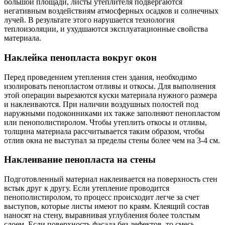
большой площади, листы утеплителя подвергаются
негативным воздействиям атмосферных осадков и солнечных
лучей. В результате этого нарушается технология
теплоизоляции, и ухудшаются эксплуатационные свойства
материала.
Наклейка пенопласта вокруг окон
Перед проведением утепления стен здания, необходимо
изолировать пенопластом отливы и откосы. Для выполнения
этой операции вырезаются куски материала нужного размера
и наклеиваются. При наличии воздушных полостей под
наружными подоконниками их также заполняют пенопластом
или пенополистиролом. Чтобы утеплить откосы и отливы,
толщина материала рассчитывается таким образом, чтобы
отлив окна не выступал за пределы стены более чем на 3-4 см.
Наклеивание пенопласта на стены
Подготовленный материал наклеивается на поверхность стен
встык друг к другу. Если утепление проводится
пенополистиролом, то процесс происходит легче за счет
выступов, которые листы имеют по краям. Клеящий состав
наносят на стену, выравнивая углубления более толстым
слоем. Если поверхность фасада без дефектов, то смесь