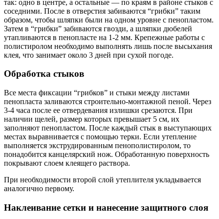
так: одно в центре, а остальные — по краям в районе стыков с
соседними. После в отверстия забиваются “грибки” таким
образом, чтобы шляпки были на одном уровне с пенопластом.
Затем в “грибки” забиваются гвозди, а шляпки дюбелей
утапливаются в пенопласте на 1-2 мм. Крепежные работы с
полистиролом необходимо выполнять лишь после высыхания
клея, что занимает около 3 дней при сухой погоде.
Обработка стыков
Все места фиксации “грибков” и стыки между листами
пенопласта заливаются строительно-монтажной пеной. Через
3-4 часа после ее отвердевания излишки срезаются. При
наличии щелей, размер которых превышает 5 см, их
заполняют пенопластом. После каждый стык в выступающих
местах выравнивается с помощью терки. Если утепление
выполняется экструдированным пенополистиролом, то
понадобится канцелярский нож. Обработанную поверхность
покрывают слоем клеящего раствора.
При необходимости второй слой утеплителя укладывается
аналогично первому.
Наклеивание сетки и нанесение защитного слоя