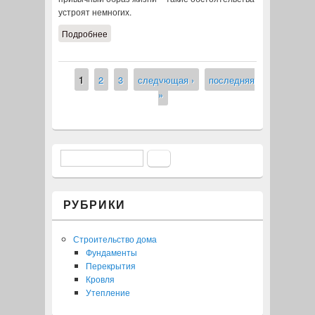
устроят немногих.
Подробнее
о Варианты утепления пола в
деревянном доме
1
2
3
следующая ›
последняя
Страницы
»
Поиск
Форма поиска
РУБРИКИ
Строительство дома
Фундаменты
Перекрытия
Кровля
Утепление